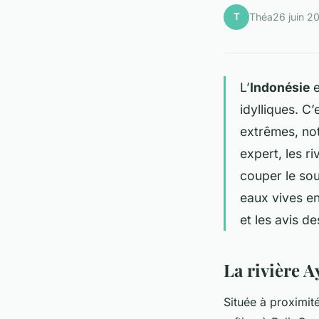
T
Théa
26 juin 2
L’
Indonésie
e
idylliques. C
extrêmes, n
expert
, les 
couper le souf
eaux vives en
et les avis d
La rivière 
Située à proximité