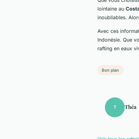
lointaine au
Costa
inoubliables. Alo
Avec ces informat
Indonésie. Que vo
rafting en eaux vi
Bon plan
Théa
T
Voir tous les arti