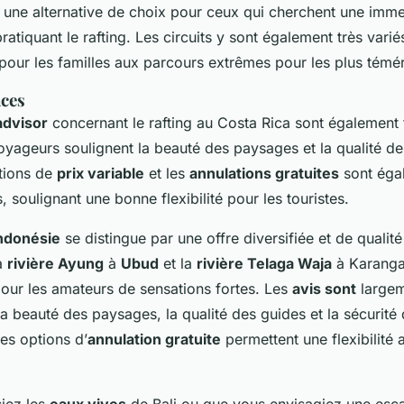
 une alternative de choix pour ceux qui cherchent une imme
pratiquant le rafting. Les circuits y sont également très varié
our les familles aux parcours extrêmes pour les plus témér
nces
advisor
concernant le rafting au Costa Rica sont également 
oyageurs soulignent la beauté des paysages et la qualité de
tions de
prix variable
et les
annulations gratuites
sont éga
 soulignant une bonne flexibilité pour les touristes.
ndonésie
se distingue par une offre diversifiée et de qualit
a
rivière Ayung
à
Ubud
et la
rivière Telaga Waja
à Karanga
our les amateurs de sensations fortes. Les
avis sont
largem
la beauté des paysages, la qualité des guides et la sécurité
les options d’
annulation gratuite
permettent une flexibilité
iez les
eaux vives
de Bali ou que vous envisagiez une esc