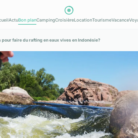
ueil
Actu
Bon plan
Camping
Croisière
Location
Tourisme
Vacance
Voy
s pour faire du rafting en eaux vives en Indonésie?