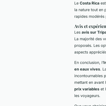
Le
Costa Rica
est
la nature tout en 
rapides modérés p
Avis et expérie
Les
avis sur Trip
La majorité des v
proposés. Les op
aspects appréciés,
En conclusion, l’
I
en eaux vives
. L
incontournables p
mettant en avant 
prix variables
et 
les voyageurs.
Que vous choisiss