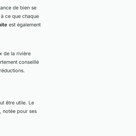
tance de bien se
t à ce que chaque
uite
est également
 de la rivière
ortement conseillé
réductions.
t être utile. Le
s, notée pour ses