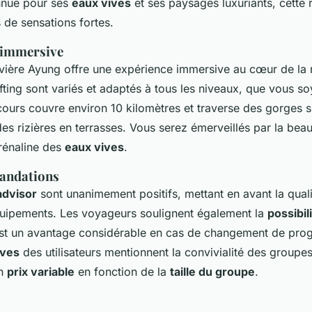
onnue pour ses
eaux vives
et ses paysages luxuriants, cette r
 de sensations fortes.
 immersive
 rivière Ayung offre une expérience immersive au cœur de la 
fting sont variés et adaptés à tous les niveaux, que vous s
cours couvre environ 10 kilomètres et traverse des gorges s
es rizières en terrasses. Vous serez émerveillés par la beau
drénaline des
eaux vives
.
andations
advisor
sont unanimement positifs, mettant en avant la quali
quipements. Les voyageurs soulignent également la
possibil
 est un avantage considérable en cas de changement de pr
ives
des utilisateurs mentionnent la convivialité des groupes e
un
prix variable
en fonction de la
taille du groupe
.