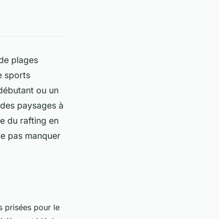
 de plages
e sports
débutant
ou un
t des paysages à
re du rafting en
 ne pas manquer
s prisées pour le