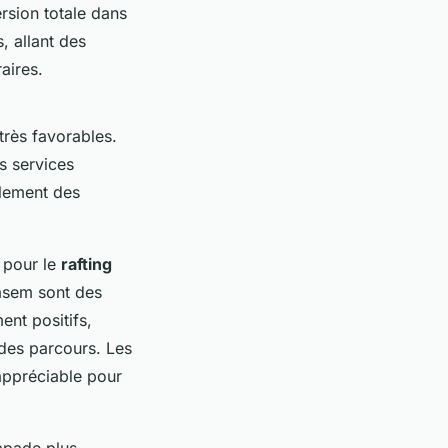
rsion totale dans
s, allant des
aires.
très favorables.
s services
lement des
é pour le
rafting
sem sont des
ent positifs,
 des parcours. Les
 appréciable pour
apade plus