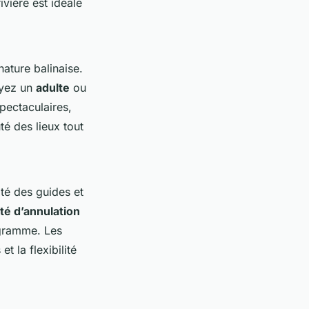
ivière est idéale
nature balinaise.
oyez un
adulte
ou
pectaculaires,
té des lieux tout
té des guides et
ité d’annulation
ogramme. Les
t la flexibilité