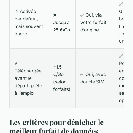
✅
⚠️ Activée
Globa
❌
✅ Oui, via
par défaut,
bonne
Jusqu’à
votre forfait
mais souvent
limité
25 €/Go
d’origine
chère
zone
urbai
✅
⚡
Perfo
~1,5
Téléchargée
en vill
€/Go
✅ Oui, avec
avant le
correc
(selon
double SIM
départ, prête
monta
forfaits)
à l’emploi
selon
opéra
Les critères pour dénicher le
meilleur forfait de données