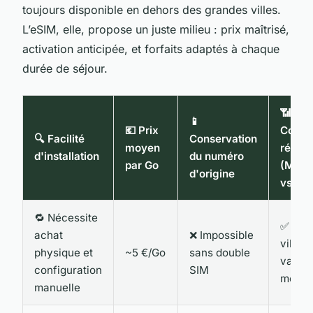
toujours disponible en dehors des grandes villes.
L’eSIM, elle, propose un juste milieu : prix maîtrisé,
activation anticipée, et forfaits adaptés à chaque
durée de séjour.
📶
📱
💶 Prix
Couve
🔍 Facilité
Conservation
moyen
résea
d'installation
du numéro
par Go
(Mont
d'origine
vs Vill
🔁 Nécessite
✅ Bon
achat
❌ Impossible
ville,
physique et
~5 €/Go
sans double
variab
configuration
SIM
monta
manuelle