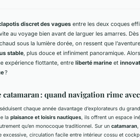
clapotis discret des vagues
entre les deux coques eff
vite au voyage bien avant de larguer les amarres. Dès q
chaud sous la lumière dorée, on ressent que l’aventur
us stable
, plus douce et infiniment panoramique. Alor
te expérience flottante, entre
liberté marine
et
innova
ue
?
e catamaran : quand navigation rime ave
séduisent chaque année davantage d’explorateurs du grand 
de la
plaisance et loisirs nautiques
, ils offrent un espace i
autrement qu’en monocoque traditionnel. Sur un
catamaran
,
e excessive, circulation facile entre intérieur cossu et cockpi