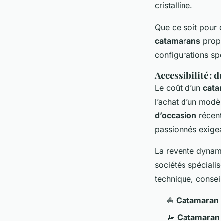
cristalline.
Que ce soit pour
catamarans
propo
configurations s
Accessibilité : 
Le coût d’un
cata
l’achat d’un modè
d’occasion
récent
passionnés exigea
La revente dyna
sociétés spéciali
technique, conseil
⛵
Catamaran 
🚤
Catamaran