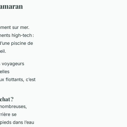
atamaran
ment sur mer.
ments high-tech :
d’une piscine de
il.
es voyageurs
elles
x flottants, c’est
chat ?
s nombreuses,
rière se
 pieds dans l’eau