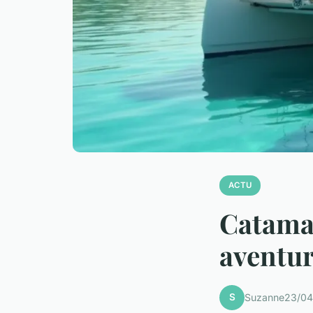
ACTU
Catama
aventur
S
Suzanne
23/04