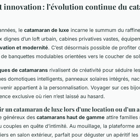
t innovation : l’évolution continue du c
années, le
catamaran de luxe
incarne le summum du raffine
x dignes d’un loft urbain, cabines privatives vastes, équipe
vation et modernité
. C’est désormais possible de profiter 
de banquettes modulables orientées vers le coucher de sole
ues de catamarans
rivalisent de créativité pour séduire l
es domotiques intelligents, panneaux solaires intégrés, nac
venir appartient à la personnalisation. Voyager sur ces bijou
ience exclusive où rien n’est laissé au hasard.
r un catamaran de luxe lors d’une location ou d’un a
le généreux des
catamarans haut de gamme
attire famille
 couples en quête d’intimité. Au mouillage, la plateforme ar
ers en salon extérieur, parfait pour déguster un apéritif les