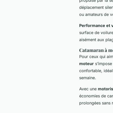
propulsé par la s
déplacement silen
ou amateurs de vo
Performance et 
surface de voilur
aisément aux plag
Catamaran à mot
Pour ceux qui aim
moteur
s’impose 
confortable, idéa
semaine.
Avec une
motoris
économies de carb
prolongées sans 