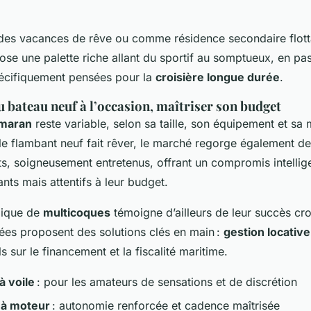
 des vacances de rêve ou comme résidence secondaire flott
se une palette riche allant du sportif au somptueux, en pa
pécifiquement pensées pour la
croisière longue durée
.
du bateau neuf à l’occasion, maîtriser son budget
maran
reste variable, selon sa taille, son équipement et sa 
le flambant neuf fait rêver, le marché regorge également d
s, soigneusement entretenus, offrant un compromis intellige
nts mais attentifs à leur budget.
mique de
multicoques
témoigne d’ailleurs de leur succès cro
sées proposent des solutions clés en main :
gestion locative
s sur le financement et la fiscalité maritime.
à voile
: pour les amateurs de sensations et de discrétion
 à moteur
: autonomie renforcée et cadence maîtrisée