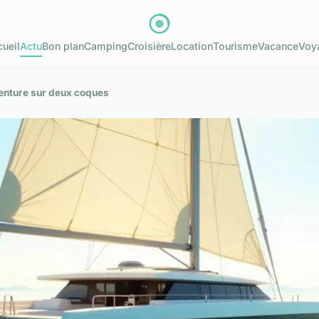
ueil
Actu
Bon plan
Camping
Croisière
Location
Tourisme
Vacance
Voy
enture sur deux coques