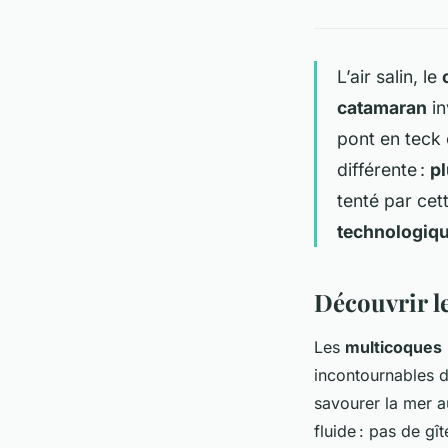
L’air salin, le
catamaran
in
pont en teck 
différente :
pl
tenté par cet
technologiq
Découvrir l
Les
multicoques
incontournables 
savourer la mer 
fluide : pas de gît