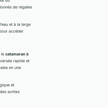
uté du
ionnés de régates
eau et à la large
 pour accéder
 le
catamaran à
versée rapide et
cales en une
gique et
des sorties