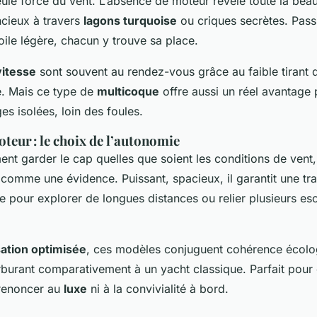
eule force du vent. L’absence de moteur révèle toute la bea
cieux à travers
lagons turquoise
ou criques secrètes. Pass
ile légère, chacun y trouve sa place.
vitesse
sont souvent au rendez-vous grâce au faible tirant d’
e. Mais ce type de
multicoque
offre aussi un réel avantage
es isolées, loin des foules.
eur : le choix de l’autonomie
ent garder le cap quelles que soient les conditions de vent,
comme une évidence. Puissant, spacieux, il garantit une tra
le pour explorer de longues distances ou relier plusieurs es
ation optimisée
, ces modèles conjuguent cohérence écolo
urant comparativement à un yacht classique. Parfait pour 
renoncer au
luxe
ni à la convivialité à bord.