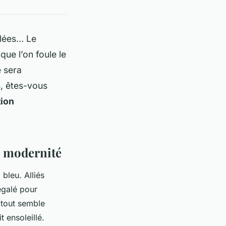
ilées… Le
ue l’on foule le
e sera
s, êtes-vous
tion
c modernité
bleu. Alliés
négalé pour
 tout semble
t ensoleillé.