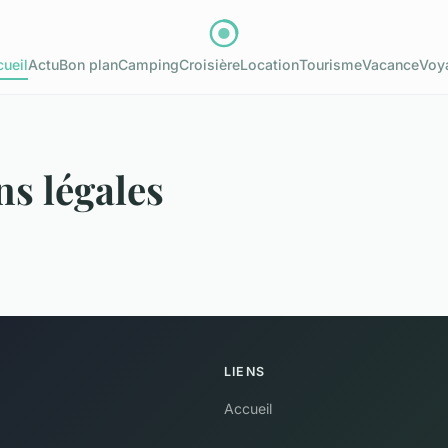
ueil
Actu
Bon plan
Camping
Croisière
Location
Tourisme
Vacance
Voy
s légales
LIENS
Accueil