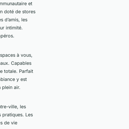
ommunautaire et
un doté de stores
s d’amis, les
r intimité.
apéros.
espaces à vous,
eaux. Capables
 totale. Parfait
mbiance y est
plein air.
re-ville, les
 pratiques. Les
s de vie