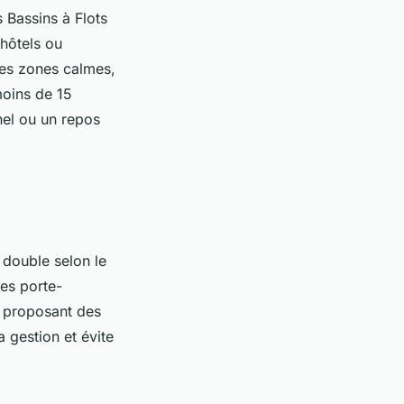
 Bassins à Flots
 hôtels ou
des zones calmes,
moins de 15
nel ou un repos
double selon le
les porte-
t proposant des
 gestion et évite