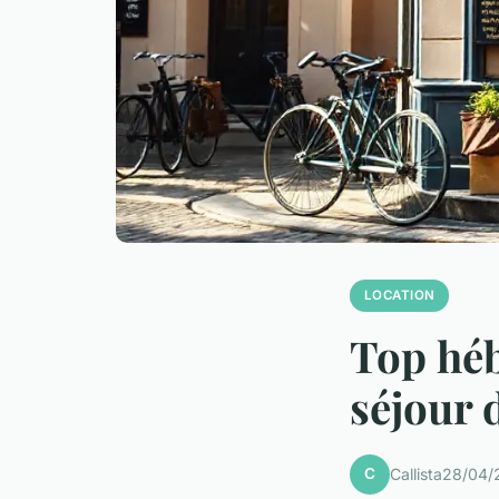
LOCATION
Top hé
séjour 
C
Callista
28/04/