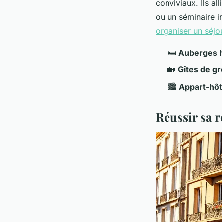
conviviaux. Ils al
ou un séminaire in
organiser un séj
🛏️
Auberges 
🏡
Gîtes de g
🏙️
Appart-hôt
Réussir sa r