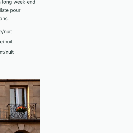
 un long week-end
liste pour
ons.
e/nuit
e/nuit
nt/nuit