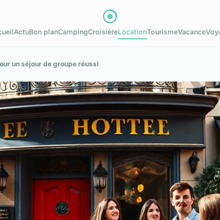
ueil
Actu
Bon plan
Camping
Croisière
Location
Tourisme
Vacance
Voy
ur un séjour de groupe réussi