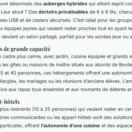
rouve désormais des
auberges hybrides
qui allient esprit c
 Leur atout ? Des
dortoirs privatisables
de 6 à 8 lits, chac
ises USB et de casiers sécurisés. C’est idéal pour les groupe
s équipes jeunes qui veulent rester proches tout en ayant leu
evient un salon partagé, parfait pour les soirées jeux ou 
s de grande capacité
n cadre plus calme, avec jardin, cuisine équipée et grands 
 les gîtes ou maisons de maître situés aux abords de Bord
e 15 et 40 personnes, ces hébergements offrent une autonomie
élargies, les mariages ou les réunions d’anciens élèves. L’a
ice aux repas tous ensemble et aux moments de détente en 
t-hôtels
lus restreints (10 à 25 personnes) qui veulent rester en cent
res communicantes ou les appart-hôtels sont des solutions
particulier, offrent
l’autonomie d’une cuisine
et des espace