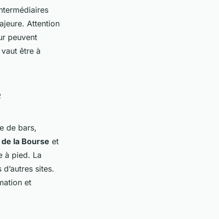
intermédiaires
ajeure. Attention
our peuvent
vaut être à
e
ge de bars,
 de la Bourse
et
e à pied. La
d’autres sites.
mation et