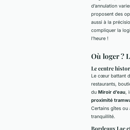
d’annulation vari
proposent des opt
aussi à la précis
compliquer la log
l’heure !
Où loger ? L
Le centre histo
Le cœur battant de
restaurants, bouti
du
Miroir d’eau
, 
proximité tramw
Certains gîtes ou 
tranquillité.
Bordeaux Lac et