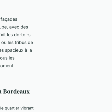
x façades
oupe, avec des
xit les dortoirs
où les tribus de
es spacieux à la
tous les
 moment
 à Bordeaux
e quartier vibrant